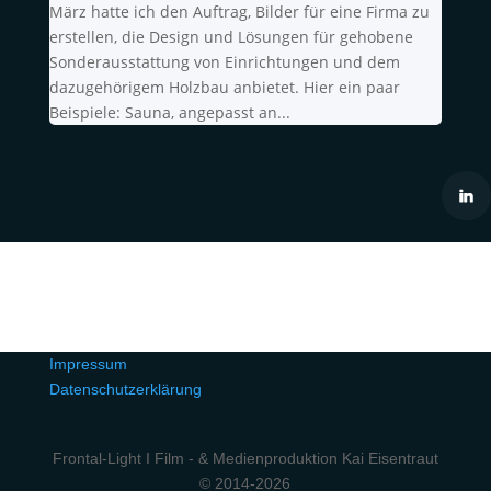
März hatte ich den Auftrag, Bilder für eine Firma zu
erstellen, die Design und Lösungen für gehobene
Sonderausstattung von Einrichtungen und dem
dazugehörigem Holzbau anbietet. Hier ein paar
Beispiele: Sauna, angepasst an...
Impressum
Datenschutzerklärung
Frontal-Light I Film - & Medienproduktion Kai Eisentraut
© 2014-2026