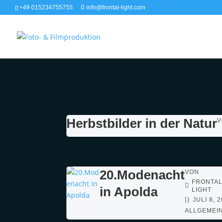
+49 015234755755
info@frontal-light.com
Herbstbilder in der Natur
20.Modenacht
VON
FRONTAL
in Apolda
LIGHT
|
JULI 8, 
ALLGEMEI