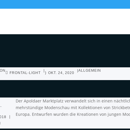
VON
|
|
ALLGEMEIN
FRONTAL-LIGHT
OKT. 24, 2020
Der Apoldaer Marktplatz verwandelt sich in einen nächtli
-
mehrstündige Modenschau mit Kollektionen von Strickbetr
Europa. Entwurfen wurden die Kreationen von jungen Mo
|
2018
N