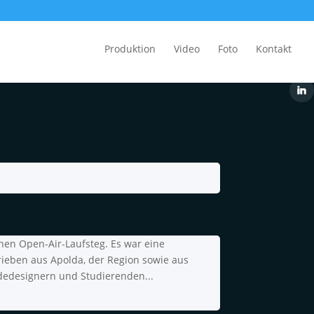
Produktion
Video
Foto
Kontakt
chen Open-Air-Laufsteg. Es war eine
ieben aus Apolda, der Region sowie aus
dedesignern und Studierenden...