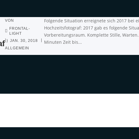
Folgende Situation erreignete sich 2017 bei e
VON
Hochzeitsfotograf: 2017 gab es folgende Situat
FRONTAL-
LIGHT
Vorbereitungsraum. Komplette Stille, Warten.
|
|
JAN. 30, 2018
af
Minuten Zeit bis...
ALLGEMEIN