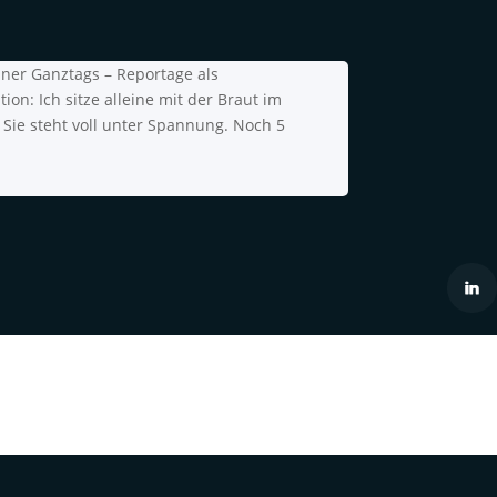
iner Ganztags – Reportage als
ion: Ich sitze alleine mit der Braut im
 Sie steht voll unter Spannung. Noch 5