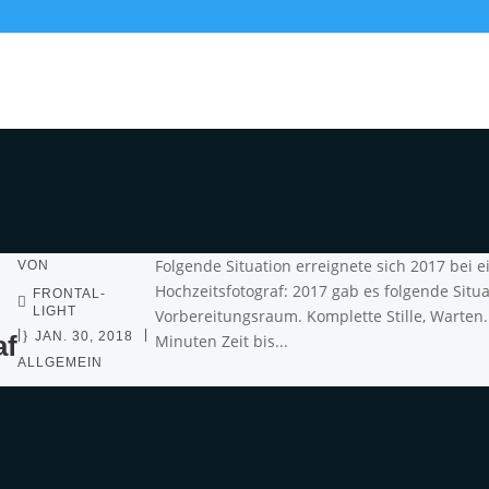
Folgende Situation erreignete sich 2017 bei e
VON
Hochzeitsfotograf: 2017 gab es folgende Situat
FRONTAL-
LIGHT
Vorbereitungsraum. Komplette Stille, Warten.
|
|
JAN. 30, 2018
af
Minuten Zeit bis...
ALLGEMEIN