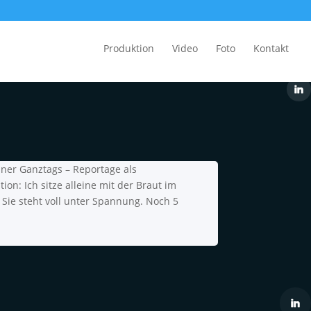
Produktion
Video
Foto
Kontakt
iner Ganztags – Reportage als
ion: Ich sitze alleine mit der Braut im
 Sie steht voll unter Spannung. Noch 5