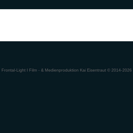
Frontal-Light I Film - & Medienproduktion Kai Eisentraut © 2014-2026