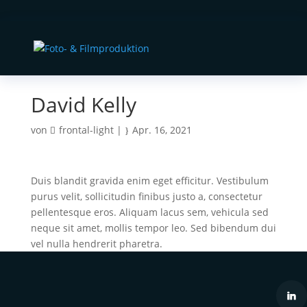
David Kelly
von
frontal-light
|
Apr. 16, 2021
Duis blandit gravida enim eget efficitur. Vestibulum
purus velit, sollicitudin finibus justo a, consectetur
pellentesque eros. Aliquam lacus sem, vehicula sed
neque sit amet, mollis tempor leo. Sed bibendum dui
vel nulla hendrerit pharetra.