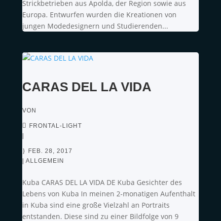
Strickbetrieben aus Apolda, der Region sowie aus
Europa. Entwurfen wurden die Kreationen von
jungen Modedesignern und Studierenden...
CARAS DEL LA VIDA
VON
FRONTAL-LIGHT
|
FEB. 28, 2017
|
ALLGEMEIN
Kuba CARAS DEL LA VIDA DE Kuba Gesichter des
Lebens von Kuba In meinen 2-monatigen Aufenthalt
in Kuba sind eine große Vielzahl an Portraits
entstanden. Diese sind zu einer Bildfolge von 9