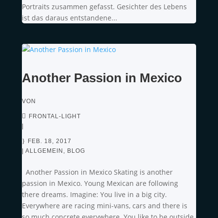
Portraits zusammen gefasst. Gesichter des Lebens
ist das daraus entstandene...
Another Passion in Mexico
VON
FRONTAL-LIGHT
|
FEB. 18, 2017
|
ALLGEMEIN
,
BLOG
Another Passion in Mexico Skating is another
passion in Mexico. Young Mexican are following
there dreams. Imagine: You live in a big city.
Everywhere are racing mini-vans, cars and there is
so much concrete everywhere. You like to be outside.