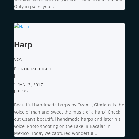
Only in parks you...
Harp
VON
FRONTAL-LIGHT
|
JAN. 7, 2017
|
BLOG
Beautiful handmade harps by Ozan „Glorious is the
voice of man and sweet the music of a harp“ Check
out Ozan’s beautiful handmade harps and later his
voice. Photo shooting on the Lake in Bacalar in
Mexico. Today we captured wonderful...