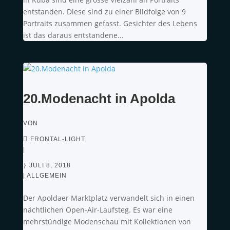
entstanden. Diese sind zu einer Bildfolge von 9
Portraits zusammen gefasst. Gesichter des Lebens
ist das daraus entstandene...
20.Modenacht in Apolda
VON
FRONTAL-LIGHT
|
JULI 8, 2018
|
ALLGEMEIN
Der Apoldaer Marktplatz verwandelt sich in einen
nächtlichen Open-Air-Laufsteg. Es war eine
mehrstündige Modenschau mit Kollektionen von